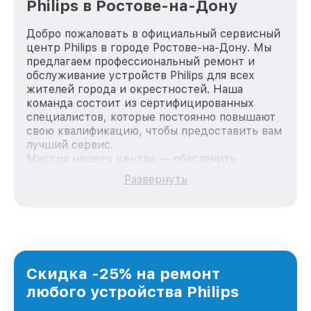
Philips в Ростове-на-Дону
Добро пожаловать в официальный сервисный
центр Philips в городе Ростове-на-Дону. Мы
предлагаем профессиональный ремонт и
обслуживание устройств Philips для всех
жителей города и окрестностей. Наша
команда состоит из сертифицированных
специалистов, которые постоянно повышают
свою квалификацию, чтобы предоставить вам
лучший сервис.
Миссия нашего центра — обеспечить
качественный и доступный ремонт для
Развернуть
каждого пользователя продукции Philips, вне
зависимости от сложности поломки. Мы
стремимся к тому, чтобы каждый клиент был
удовлетворен скоростью и качеством
предоставляемых услуг. Наша цель — стать
лучшим сервисным центром Philips в городе
Ростове-на-Дону, постоянно повышая уровень
Скидка -25% на ремонт
доверия и лояльности наших клиентов.
любого устройства Philips