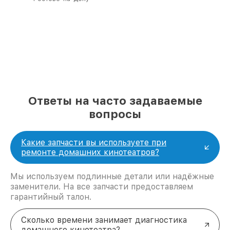
полной сохранности и бесплатно.
За годы своей деятельности мы получали только
положительные отзывы и обрели отличную
репутацию. Мы постоянно совершенствуемся и
стараемся каждый день делать наш сервис еще
лучше!
Ответы на часто задаваемые
вопросы
Какие запчасти вы используете при
ремонте домашних кинотеатров?
Мы используем подлинные детали или надёжные
заменители. На все запчасти предоставляем
гарантийный талон.
Сколько времени занимает диагностика
домашнего кинотеатра?