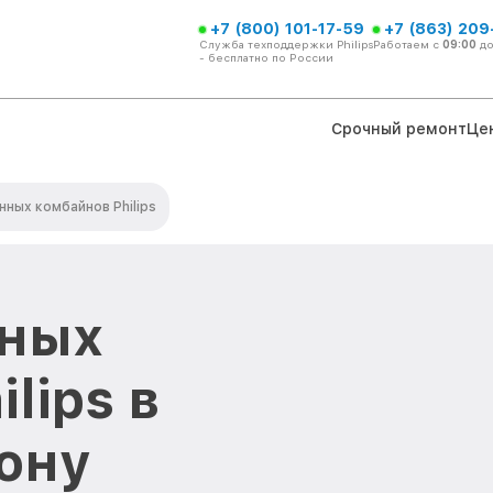
+7 (800) 101-17-59
+7 (863) 209
Служба техподдержки Philips
Работаем с
09:00
д
- бесплатно по России
Срочный ремонт
Це
нных комбайнов Philips
нных
lips в
ону