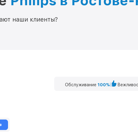
ре
Philips в Ростове
мают наши клиенты?
Обслуживание
100%
Вежливос
в