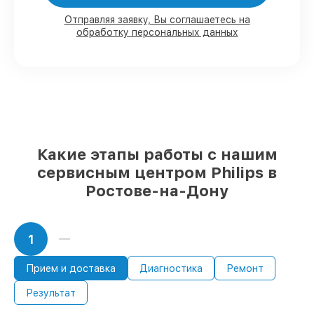
80%
работ под контролем клиента
Отправляя заявку, Вы соглашаетесь на
обработку персональных данных
90%
комплектующих для мониторов
имеются в наличии или быстро
поставляются
Оригинальные запчасти и
качественные реплики на ваш выбор
–
с учётом всех запросов
85%
работ за 1–2 часа, при условии, что
обслуживание начинается сразу
Какие этапы работы с нашим
сервисным центром Philips в
Ростове-на-Дону
1
Прием и доставка
Диагностика
Ремонт
Результат