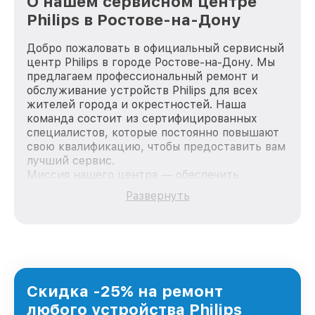
О нашем сервисном центре
Philips в Ростове-на-Дону
Добро пожаловать в официальный сервисный
центр Philips в городе Ростове-на-Дону. Мы
предлагаем профессиональный ремонт и
обслуживание устройств Philips для всех
жителей города и окрестностей. Наша
команда состоит из сертифицированных
специалистов, которые постоянно повышают
свою квалификацию, чтобы предоставить вам
лучший сервис.
Миссия нашего центра — обеспечить
качественный и доступный ремонт для
Развернуть
каждого пользователя продукции Philips, вне
зависимости от сложности поломки. Мы
стремимся к тому, чтобы каждый клиент был
удовлетворен скоростью и качеством
предоставляемых услуг. Наша цель — стать
лучшим сервисным центром Philips в городе
Ростове-на-Дону, постоянно повышая уровень
Скидка -25% на ремонт
доверия и лояльности наших клиентов.
любого устройства Philips