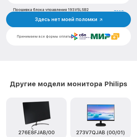
Прошивка блока управления 193V5LSB2
от 700₽
[193V5LSB2/62(10)] Philips
Здесь нет моей поломки
Замена лампы подсветки 193V5LSB2
от 1400₽
[193V5LSB2/62(10)] Philips
Принимаем все формы оплаты
Ремонт блока управления 193V5LSB2
от 700₽
[193V5LSB2/62(10)] Philips
Замена блока питания 193V5LSB2
от 1500₽
[193V5LSB2/62(10)] Philips
Замена электронных компонентов
от 1900₽
193V5LSB2 [193V5LSB2/62(10)] Philips
Другие модели монитора Philips
276E8FJAB/00
273V7QJAB (00/01)