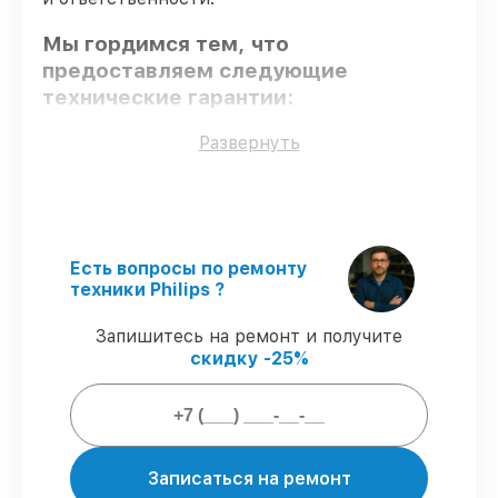
Мы гордимся тем, что
предоставляем следующие
технические гарантии:
Развернуть
Оригинальные детали
– только
подлинные комплектующие.
Опытные мастера
– проверенные
специалисты с опытом и сертификацией.
Соблюдение сроков обслуживания
–
Есть вопросы по ремонту
сервис монитора 193V5LSB2
техники Philips ?
[193V5LSB2/62(10)] выполняется строго в
оговоренные сроки.
Запишитесь на ремонт и получите
Подтвержденная гарантия
–
скидку -25%
предоставляем официальное
гарантийное сопровождение после
восстановления.
Мы гарантируем:
Записаться на ремонт