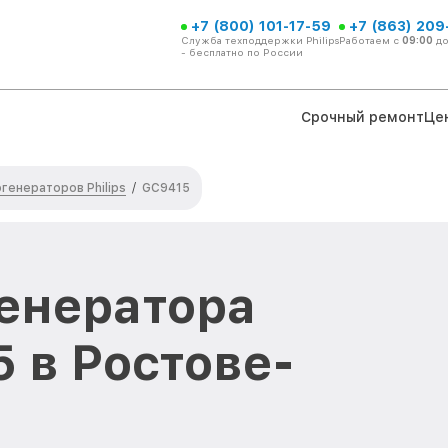
+7 (800) 101-17-59
+7 (863) 209
Служба техподдержки Philips
Работаем с
09:00
д
- бесплатно по России
Срочный ремонт
Це
генераторов Philips
/
GC9415
енератора
5 в Ростове-