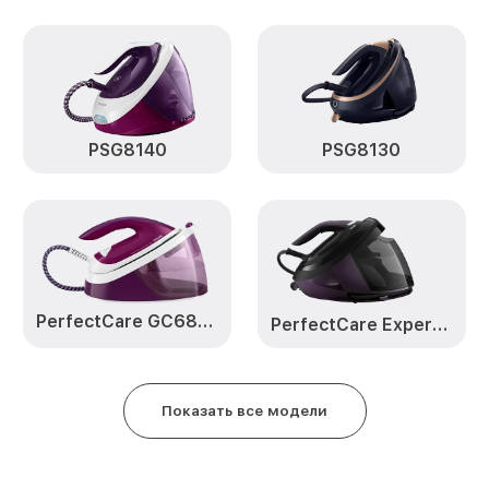
Восстановление электроклапа
Philips
PSG8140
PSG8130
PerfectCare GC6842
PerfectCare Expert GC 9247
Показать все модели