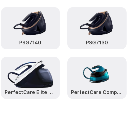
на GC9415
от 600₽
Заказать
PSG7140
PSG7130
PerfectCare Elite GC9635
PerfectCare Compact GC7846