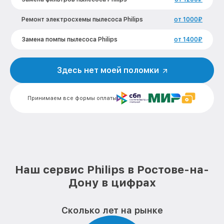
Ремонт электросхемы пылесоса Philips
от 1000₽
Замена помпы пылесоса Philips
от 1400₽
Ремонт гидросистемы пылесоса Philips
от 1600₽
Здесь нет моей поломки
Замена кнопок управления пылесоса
от 500₽
Philips
Принимаем все формы оплаты
Замена шнура питания пылесоса Philips
от 1000₽
Корпусный ремонт (замена резинок,
от 1500₽
креплений, кнопок) пылесоса Philips
Ремонт платы управления
от 1600₽
(восстановление) пылесоса Philips
Наш сервис Philips в Ростове-на-
Дону в цифрах
Ремонт цепей питания материнской
от 1600₽
платы пылесоса Philips
Замена шлангов пылесоса Philips
от 500₽
Сколько лет на рынке