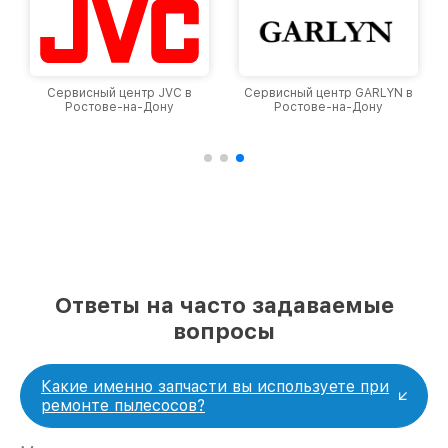
собственный склад комплектующих, что
позволяет сократить сроки
восстановительных работ;
услуги курьера для владельцев
крупногабаритной техники, которые
Сервисный центр JVC в
Сервисный центр GARLYN в
обеспечат доставку устройств в сервис в
Ростове-на-Дону
Ростове-на-Дону
полной сохранности и бесплатно.
За годы своей деятельности мы получали только
положительные отзывы и обрели отличную
репутацию. Мы постоянно совершенствуемся и
стараемся каждый день делать наш сервис еще
лучше!
Ответы на часто задаваемые
вопросы
Какие именно запчасти вы используете при
ремонте пылесосов?