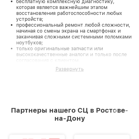
бесплатную комплексную диагностику,
которая является важнейшим этапом
восстановления работоспособности любых
устройств;
профессиональный ремонт любой сложности,
начиная со смены экрана на смартфонах и
заканчивая сложными системными поломками
ноутбуков;
только оригинальные запчасти или
высококачественные аналоги и только после
согласования с клиентом.
На все работы и замененные комплектующие
Развернуть
предоставляется длительная гарантия. В случае
поломки по условиям гарантии, мы бесплатно
исправим ситуацию.
Наши преимущества
Преимуществами нашего сервисного центра
Philips в Ростове-на-Дону являются:
Партнеры нашего СЦ в Ростове-
лучшие специалисты с многолетним опытом и
безупречной репутацией;
на-Дону
современное оборудование и
лицензированное ПО в ремонтно-
диагностических мастерских;