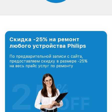
Скидка -25% на ремонт
любого устройства Philips
По предварительной записи с сайта,
предоставляем скидку в размере -25%
на весь прайс услуг по ремонту
25
%
OFF