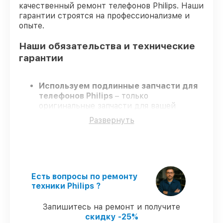
качественный ремонт телефонов Philips. Наши
гарантии строятся на профессионализме и
опыте.
Наши обязательства и технические
гарантии
Используем подлинные запчасти для
телефонов Philips
– только
оригинальные запчасти для вашей
техники.
Развернуть
Сертифицированные специалисты
–
проходят серьезную проверку знаний и
навыков, что подтверждает
гарантированно долговечный результат.
Завершаем работы без задержек
–
ремонт телефонов Philips в оговоренные
Есть вопросы по ремонту
сроки.
техники Philips ?
Гарантийное обслуживание
– на все
виды работ и комплектующие для
Запишитесь на ремонт и получите
телефонов Philips предоставляется
скидку -25%