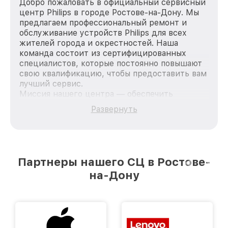
Добро пожаловать в официальный сервисный
центр Philips в городе Ростове-на-Дону. Мы
предлагаем профессиональный ремонт и
обслуживание устройств Philips для всех
жителей города и окрестностей. Наша
команда состоит из сертифицированных
специалистов, которые постоянно повышают
свою квалификацию, чтобы предоставить вам
лучший сервис.
Миссия нашего центра — обеспечить
качественный и доступный ремонт для
Развернуть
каждого пользователя продукции Philips, вне
зависимости от сложности поломки. Мы
стремимся к тому, чтобы каждый клиент был
удовлетворен скоростью и качеством
предоставляемых услуг. Наша цель — стать
Партнеры нашего СЦ в Ростове-
лучшим сервисным центром Philips в городе
на-Дону
Ростове-на-Дону, постоянно повышая уровень
доверия и лояльности наших клиентов.