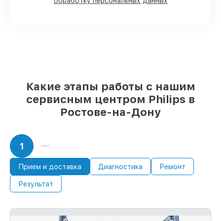
обработку персональных данных
Подлинные запчасти Philips и
проверенные замены
– только вы
выбираете, какие детали использовать, а
мы готовы рассмотреть варианты под
любые запросы
85%
работ по восстановлению Philips
завершаются в тот же день, при
немедленном старте работ
Какие этапы работы с нашим
сервисным центром Philips в
Ростове-на-Дону
1
Прием и доставка
Диагностика
Ремонт
Результат