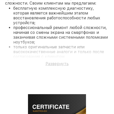
сложности. Своим клиентам мы предлагаем:
бесплатную комплексную диагностику,
которая является важнейшим этапом
восстановления работоспособности любых
устройств;
профессиональный ремонт любой сложности,
начиная со смены экрана на смартфонах и
заканчивая сложными системными поломками
ноутбуков;
только оригинальные запчасти или
высококачественные аналоги и только после
согласования с клиентом.
На все работы и замененные комплектующие
Развернуть
предоставляется длительная гарантия. В случае
поломки по условиям гарантии, мы бесплатно
исправим ситуацию.
Наши преимущества
Преимуществами нашего сервисного центра
Philips в Ростове-на-Дону являются:
лучшие специалисты с многолетним опытом и
безупречной репутацией;
современное оборудование и
лицензированное ПО в ремонтно-